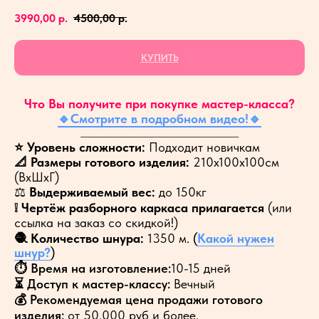
3990,00
р.
4500,00
р.
КУПИТЬ
Что Вы получите при покупке мастер-класса?
🔹Cмотрите в подробном видео!🔹
__________________________________________________________________________
⭐️ Уровень сложности:
Подходит новичкам
📐 Размеры готового изделия:
210х100х100см
(ВхШхГ)
⚖️
Выдерживаемый вес:
до 150кг
❕ Чертёж разборного каркаса прилагается
(или
ссылка на заказ со скидкой!)
🧶 Количество шнура:
1350 м.
(
Какой нужен
шнур?
)
⏱️
Время на изготовление:
10-15 дней
⏳
Доступ к мастер-классу:
Вечный
💰
Рекомендуемая цена продажи готового
изделия:
от 50.000 руб и более.